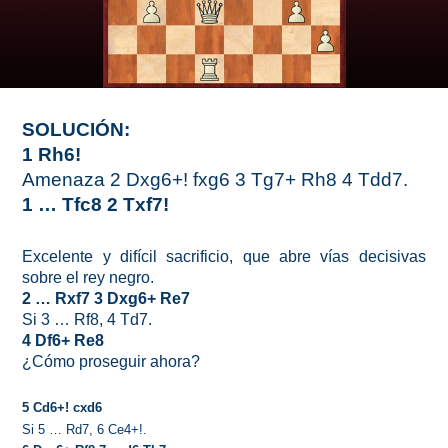
SOLUCIÓN:
1 Rh6!
Amenaza 2 Dxg6+! fxg6 3 Tg7+ Rh8 4 Tdd7.
1 … Tfc8 2 Txf7!
Excelente y difícil sacrificio, que abre vías decisivas
sobre el rey negro.
2 … Rxf7 3 Dxg6+ Re7
Si 3 … Rf8, 4 Td7.
4 Df6+ Re8
¿Cómo proseguir ahora?
5 Cd6+! cxd6
Si 5 … Rd7, 6 Ce4+!.