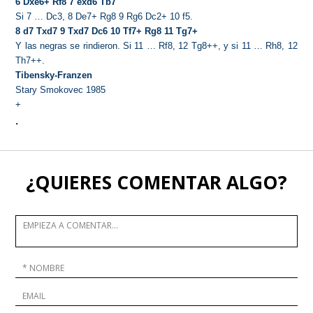
6 Dxe6+ Rf8 7 exd6 Tb7
Si 7 … Dc3, 8 De7+ Rg8 9 Rg6 Dc2+ 10 f5.
8 d7 Txd7 9 Txd7 Dc6 10 Tf7+ Rg8 11 Tg7+
Y las negras se rindieron. Si 11 …
Rf8, 12 Tg8++, y si 11 … Rh8, 12
Th7++.
Tibensky-Franzen
Stary Smokovec 1985
+
.
¿QUIERES COMENTAR ALGO?