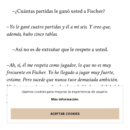
−¿Cuántas partidas le ganó usted a Fischer?
−
Yo le gané cuatro partidas y él a mí seis. Y creo que,
además, hubo cinco tablas.
−Así no es de extrañar que le respete a usted.
−
Ah, sí, él me respeta como jugador, lo que no es muy
frecuente en Fischer. Yo he llegado a jugar muy fuerte,
créame. Pero sucede que nunca tuve demasiada ambición.
Vivía en un país pequeño, donde no había la posibilidad de
Usamos cookies para mejorar la experiencia de usuario.
contar con entrenadores o la metodología de la Unión
Más información.
Soviética. Siempre estuve solo.
ACEPTAR COOKIES