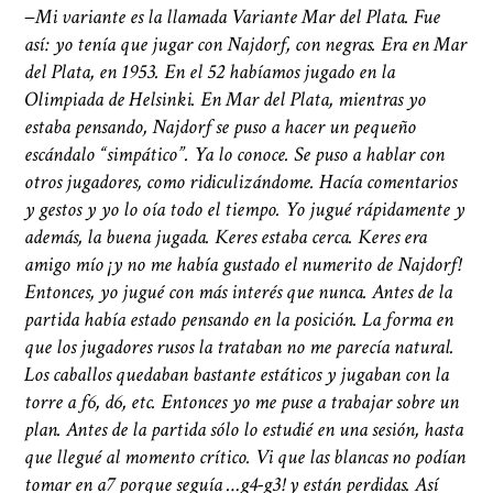
−
Mi variante es la llamada Variante Mar del Plata. Fue
así: yo tenía que jugar con Najdorf, con negras. Era en Mar
del Plata, en 1953. En el 52 habíamos jugado en la
Olimpiada de Helsinki. En Mar del Plata, mientras yo
estaba pensando, Najdorf se puso a hacer un pequeño
escándalo “simpático”. Ya lo conoce. Se puso a hablar con
otros jugadores, como ridiculizándome. Hacía comentarios
y gestos y yo lo oía todo el tiempo. Yo jugué rápidamente y
además, la buena jugada. Keres estaba cerca. Keres era
amigo mío ¡y no me había gustado el numerito de Najdorf!
Entonces, yo jugué con más interés que nunca. Antes de la
partida había estado pensando en la posición. La forma en
que los jugadores rusos la trataban no me parecía natural.
Los caballos quedaban bastante estáticos y jugaban con la
torre a f6, d6, etc. Entonces yo me puse a trabajar sobre un
plan. Antes de la partida sólo lo estudié en una sesión, hasta
que llegué al momento crítico. Vi que las blancas no podían
tomar en a7 porque seguía …g4-g3! y están perdidas. Así