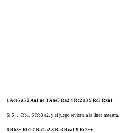
1 Ace5 a5 2 Aa1 a4 3 Abe5 Ra2 4 Rc2 a3 5 Rc3 Rxa1
Si 5 … Rb1, 6 Rb3 a2, y el juego revierte a la línea maestra.
6 Rb3+ Rb1 7 Ra1 a2 8 Rc3 Rxa1 9 Rc2++