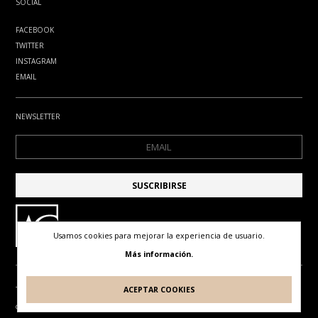
SOCIAL
FACEBOOK
TWITTER
INSTAGRAM
EMAIL
NEWSLETTER
Usamos cookies para mejorar la experiencia de usuario.
Más información.
ACEPTAR COOKIES
TÉRMINOS DE USO
POLÍTICA DE PRIVACIDAD
POLÍTICA DE COOKIES
© ANTONIO GUDE. TODOS LOS DERECHOS RESERVADOS
DISEÑO Y DESARROLLO POR
IDEARTE