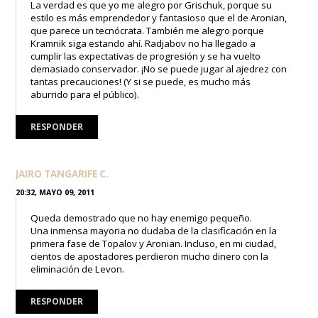
La verdad es que yo me alegro por Grischuk, porque su
estilo es más emprendedor y fantasioso que el de Aronian,
que parece un tecnócrata. También me alegro porque
Kramnik siga estando ahí. Radjabov no ha llegado a
cumplir las expectativas de progresión y se ha vuelto
demasiado conservador. ¡No se puede jugar al ajedrez con
tantas precauciones! (Y si se puede, es mucho más
aburrido para el público).
RESPONDER
JAIRO TANGARIFE C.
20:32, MAYO 09, 2011
Queda demostrado que no hay enemigo pequeño.
Una inmensa mayoria no dudaba de la clasificación en la
primera fase de Topalov y Aronian. Incluso, en mi ciudad,
cientos de apostadores perdieron mucho dinero con la
eliminación de Levon.
RESPONDER