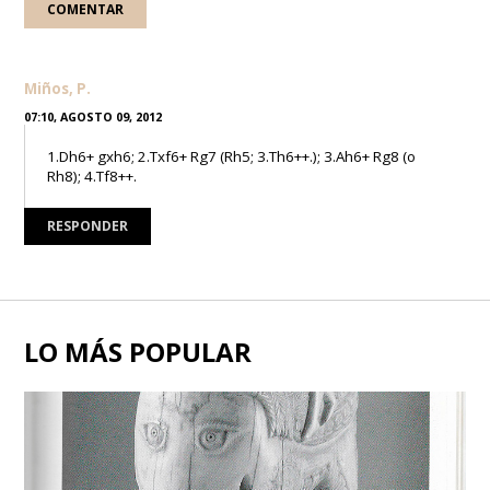
Miños, P.
07:10, AGOSTO 09, 2012
1.Dh6+ gxh6; 2.Txf6+ Rg7 (Rh5; 3.Th6++.); 3.Ah6+ Rg8 (o
Rh8); 4.Tf8++.
RESPONDER
LO MÁS POPULAR