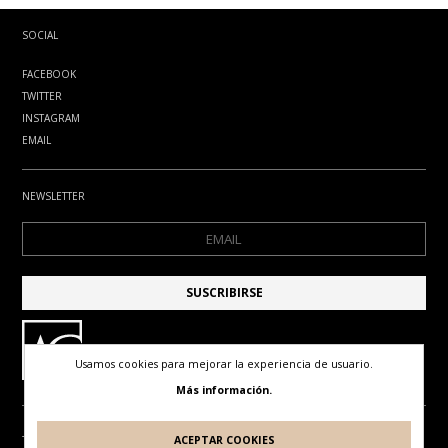
SOCIAL
FACEBOOK
TWITTER
INSTAGRAM
EMAIL
NEWSLETTER
Usamos cookies para mejorar la experiencia de usuario.
Más información.
ACEPTAR COOKIES
TÉRMINOS DE USO
POLÍTICA DE PRIVACIDAD
POLÍTICA DE COOKIES