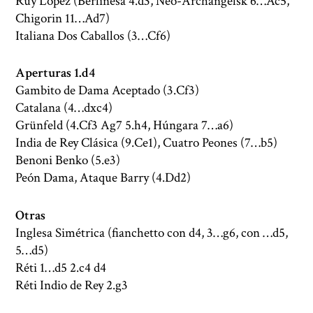
Ruy López (Berlinesa 4.d3, Neo-Archangelsk 6…Ac5,
Chigorin 11…Ad7)
Italiana Dos Caballos (3…Cf6)
Aperturas 1.d4
Gambito de Dama Aceptado (3.Cf3)
Catalana (4…dxc4)
Grünfeld (4.Cf3 Ag7 5.h4, Húngara 7…a6)
India de Rey Clásica (9.Ce1), Cuatro Peones (7…b5)
Benoni Benko (5.e3)
Peón Dama, Ataque Barry (4.Dd2)
Otras
Inglesa Simétrica (fianchetto con d4, 3…g6, con …d5,
5…d5)
Réti 1…d5 2.c4 d4
Réti Indio de Rey 2.g3