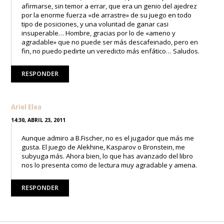
afirmarse, sin temor a errar, que era un genio del ajedrez
por la enorme fuerza «de arrastre» de su juego en todo
tipo de posiciones, y una voluntad de ganar casi
insuperable… Hombre, gracias por lo de «ameno y
agradable» que no puede ser más descafeinado, pero en
fin, no puedo pedirte un veredicto más enfático… Saludos.
RESPONDER
Ariel Elea
14:30, ABRIL 23, 2011
Aunque admiro a B.Fischer, no es el jugador que más me
gusta. El juego de Alekhine, Kasparov o Bronstein, me
subyuga más. Ahora bien, lo que has avanzado del libro
nos lo presenta como de lectura muy agradable y amena.
RESPONDER