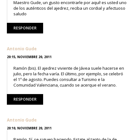
Maestro Gude, un gusto encontrarle por aquí! es usted uno
de los auténticos del ajedrez, reciba un cordial y afectuoso
saludo
RESPONDER
Antonio Gude
20:15, NOVIEMBRE 20, 2011
Ramón (bis). El ajedrez viviente de Jávea suele hacerse en
julio, pero la fecha varía. El último, por ejemplo, se celebró
el 1º de agosto. Puedes consultar a Turismo e la
Comunidad Valenciana, cuando se acerque el verano.
RESPONDER
Antonio Gude
20:10, NOVIEMBRE 20, 2011
Ramón. Sí, se siguen haciendo. Estate al tanto de la de