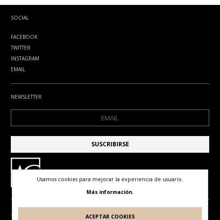
SOCIAL
FACEBOOK
TWITTER
INSTAGRAM
EMAIL
NEWSLETTER
Usamos cookies para mejorar la experiencia de usuario.
Más información.
ACEPTAR COOKIES
TÉRMINOS DE USO
POLÍTICA DE PRIVACIDAD
POLÍTICA DE COOKIES