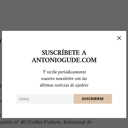
urgo 1955
SUSCRÍBETE A
ANTONIOGUDE.COM
Y recibe periódicamente
nuestro newsletter con las
últimas noticias de ajedrez
TION OF CHESS THEORY, el GM Efim
cien partidas del mismo (¡35 de las cuales,
ones del mundo!), sino que, además, en las
l contexto y circunstancias que rodean a la
dro competitivo. Reproduzco a continuación
artida nº 40 (Geller-Fuderer, Interzonal de