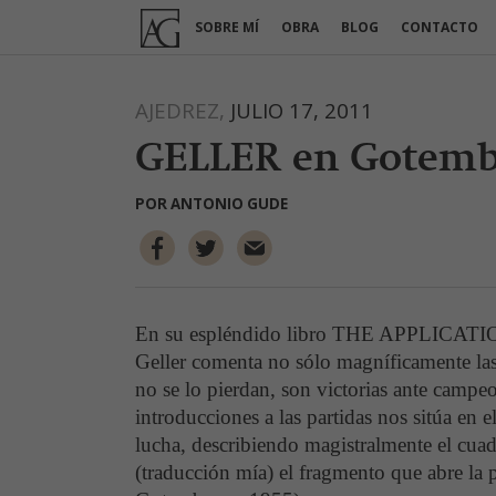
Ir
SOBRE MÍ
OBRA
BLOG
CONTACTO
al
contenido
AJEDREZ,
JULIO 17, 2011
GELLER en Gotemb
POR
ANTONIO GUDE
En su espléndido libro THE APPLICA
Geller comenta no sólo magníficamente las 
no se lo pierdan, son victorias ante campe
introducciones a las partidas nos sitúa en e
lucha, describiendo magistralmente el cua
(traducción mía) el fragmento que abre la p