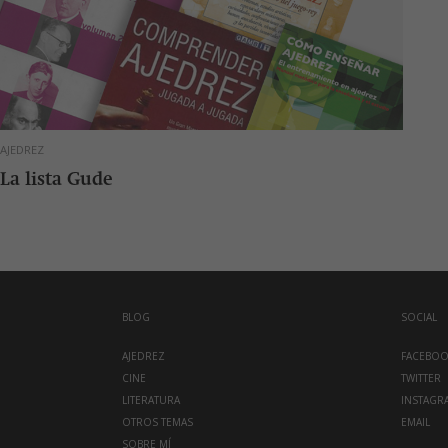
AJEDREZ
La lista Gude
BLOG
SOCIAL
AJEDREZ
FACEBO
CINE
TWITTER
LITERATURA
INSTAGR
OTROS TEMAS
EMAIL
SOBRE MÍ