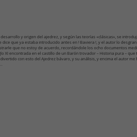
esarrollo y origen del ajedrez, y según las teorías «clásicas», se introd
 dice que ya estaba introducido antes en ! Baviera !, y el autor lo desgran
ostrarle que no estoy de acuerdo, recordándole los ocho documentos med
lo XI encontrada en el castillo de un Barón trovador – Historia pura – que
ertido con esto del Ajedrez bávaro, y su análisis, y encima el autor me ha 
 …