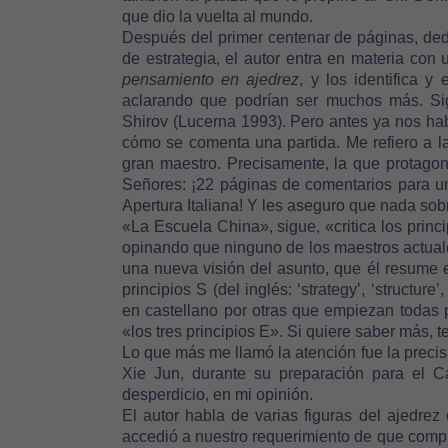
que dio la vuelta al mundo.
Después del primer centenar de páginas, dedi
de estrategia, el autor entra en materia con 
pensamiento en ajedrez
, y los identifica y
aclarando que podrían ser muchos más. Si
Shirov (Lucerna 1993). Pero antes ya nos h
cómo se comenta una partida. Me refiero a la
gran maestro. Precisamente, la que protagon
Señores: ¡22 páginas de comentarios para u
Apertura Italiana! Y les aseguro que nada sob
«La Escuela China», sigue, «critica los princ
opinando que ninguno de los maestros actuales
una nueva visión del asunto, que él resume en
principios S (del inglés: ‘strategy’, ‘structur
en castellano por otras que empiezan todas 
«los tres principios E». Si quiere saber más, te
Lo que más me llamó la atención fue la preci
Xie Jun, durante su preparación para el 
desperdicio, en mi opinión.
El autor habla de varias figuras del ajedre
accedió a nuestro requerimiento de que compl