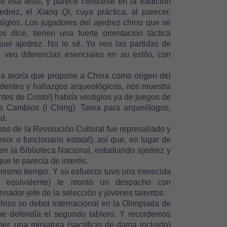
 esa tesis, y parece centrarse en la tradición
jedrez, el
Xianq Qi
, cuya práctica, al parecer,
iglos. Los jugadores del ajedrez chino que se
s dice, tienen una fuerte orientación táctica
quel ajedrez. No lo sé. Yo veo las partidas de
 veo diferencias esenciales en su estilo, con
a teoría que propone a China como origen del
dentes y hallazgos arqueológicos, nos muestra
antes de Cristo!) habría vestigios ya de juegos de
los Cambios (I Ching). Tarea para arqueólogos,
d.
os de la Revolución Cultural fue represaliado y
or o funcionario estatal), así que, en lugar de
en la Biblioteca Nacional, estudiando ajedrez y
que le parecía de interés.
al mismo tiempo. Y su esfuerzo tuvo una merecida
ón equivalente) le montó un despacho con
nador-jefe de la selección y jóvenes talentos.
izo su debut internacional en la Olimpiada de
e defendía el segundo tablero. Y recordemos
r, una miniatura (sacrificio de dama incluido)