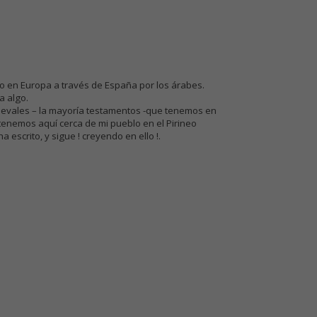
ujo en Europa a través de España por los árabes.
a algo.
ievales – la mayoría testamentos -que tenemos en
 tenemos aquí cerca de mi pueblo en el Pirineo
escrito, y sigue ! creyendo en ello !.