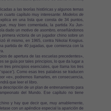
cadas a las teorías históricas y algunos temas
un cuarto capítulo muy interesante:
Modelos de
 explica en una lista que consta de 34 puntos,
gue, muy bien comentada, la partida Xu Jun-
abía dado un motivo de asombro, enseñándonos
 primera victoria de un jugador chino sobre un
izó él mismo, en 1965, contra Nikolai Krogius.
na partida de 40 jugadas, que comienza con la
ra.
ipios de apertura de las escuelas precedentes»,
 se guía por tales principios, lo que da lugar a
 tres principios esenciales, que llama los tres
e’, ‘space’). Como esas tres palabras se traducen
por «e», podremos llamarles, en consecuencia,
ndrá que leer el libro.
sa descripción de un plan de entrenamiento para
Campeonato del Mundo. Ese capítulo no tiene
z chino y hay que decir que, muy amablemente,
etase con un apéndice especial la aparición de