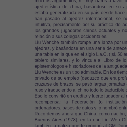
muchos argumentos, ni muy claros a favor de
ajedrecística de china, basándose en su a
estaba generalizada en su país desde hace s
han pasado al ajedrez internacional, se no
intuitiva, precisamente por su práctica de a
los grandes jugadores chinos actuales y no
relación a sus colegas occidentales.
Liu Wenche también rompe una lanza por un
ajedrez, y basándose en una serie de antece
una tabla en la que en el siglo L a.C. (¡sí, 50 
tablero similares, y lo vincula al Libro de 
epistemólogos e historiadores de la antigüeda
Liu Wenche es un tipo admirable. En los tiemp
privado de su empleo (deduzco que era profes
cruzarse de brazos, se pasó largas jornadas 
ruso y traduciendo al chino todo lo traducible 
Eso le convirtió en erudito y fuerte jugador 
recompensa: la Federación (o instituci
ordenadores, bases de datos y lo nombró entre
Recordemos ahora que China, como nación, h
Buenos Aires (1978), en la que Liu Wen Ch
también la paliza que le propinó al GM Donne