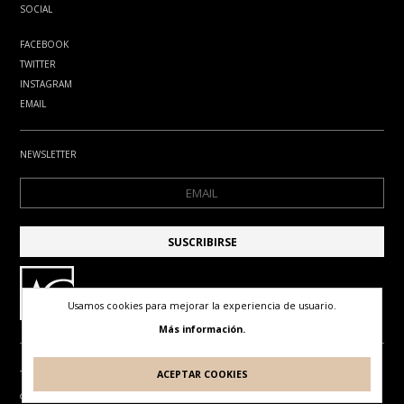
SOCIAL
FACEBOOK
TWITTER
INSTAGRAM
EMAIL
NEWSLETTER
Usamos cookies para mejorar la experiencia de usuario.
Más información.
ACEPTAR COOKIES
TÉRMINOS DE USO
POLÍTICA DE PRIVACIDAD
POLÍTICA DE COOKIES
© ANTONIO GUDE. TODOS LOS DERECHOS RESERVADOS
DISEÑO Y DESARROLLO POR
IDEARTE