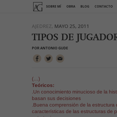
Ir
SOBRE MÍ
OBRA
BLOG
CONTACTO
al
contenido
AJEDREZ,
MAYO 25, 2011
TIPOS DE JUGADORE
POR
ANTONIO GUDE
(…)
Teóricos:
.Un conocimiento minucioso de la hist
basan sus decisiones
.Buena comprensión de la estructura 
características de las estructuras de 