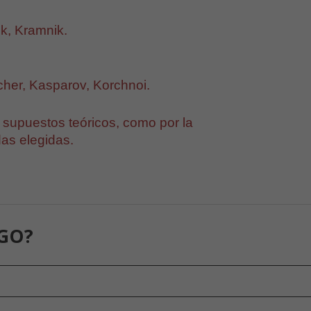
ik, Kramnik.
cher, Kasparov, Korchnoi.
s supuestos teóricos, como por la
das elegidas.
GO?