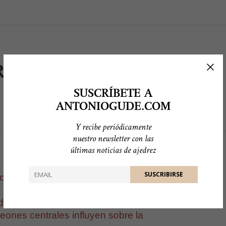
S (y 2)
SUSCRÍBETE A
ANTONIOGUDE.COM
Y recibe periódicamente
nuestro newsletter con las
últimas noticias de ajedrez
oria del ajedrez, en el que a menudo
de peones en el centro y de cómo las
peones centrales influyen sobre la