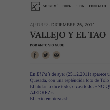
Ir
SOBRE MÍ
OBRA
BLOG
CONTACTO
al
contenido
AJEDREZ,
DICIEMBRE 26, 2011
VALLEJO Y EL TAO
POR
ANTONIO GUDE
En
El País
de ayer (25.12.2011) aparece u
Quesada, con una espléndida foto de Tol
El titular lo dice todo, o casi todo:
AJEDREZ».
El texto empieza así: