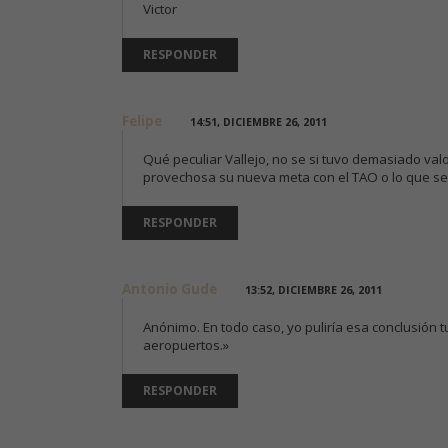
Victor
RESPONDER
Felipe
14:51, DICIEMBRE 26, 2011
Qué peculiar Vallejo, no se si tuvo demasiado va
provechosa su nueva meta con el TAO o lo que se
RESPONDER
Antonio Gude
13:52, DICIEMBRE 26, 2011
Anónimo. En todo caso, yo puliría esa conclusión tu
aeropuertos.»
RESPONDER