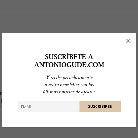
SUSCRÍBETE A
ANTONIOGUDE.COM
Y recibe periódicamente
nuestro newsletter con las
últimas noticias de ajedrez
n artículo sobre Paco Vallejo, de Juan Diego
o Ramón.
 «NO QUIERO SER EL NADAL DEL