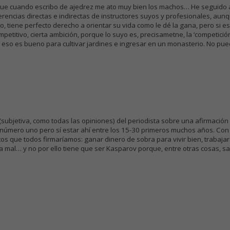
r que cuando escribo de ajedrez me ato muy bien los machos… He seguido 
encias directas e indirectas de instructores suyos y profesionales, aunqu
, tiene perfecto derecho a orientar su vida como le dé la gana, pero si 
petitivo, cierta ambición, porque lo suyo es, precisametne, la ‘competición’.
l: eso es bueno para cultivar jardines e ingresar en un monasterio. No pue
(subjetiva, como todas las opiniones) del periodista sobre una afirmación 
úmero uno pero sí estar ahí entre los 15-30 primeros muchos años. Con e
ctos que todos firmaríamos: ganar dinero de sobra para vivir bien, trabaja
da mal… y no por ello tiene que ser Kasparov porque, entre otras cosas, 