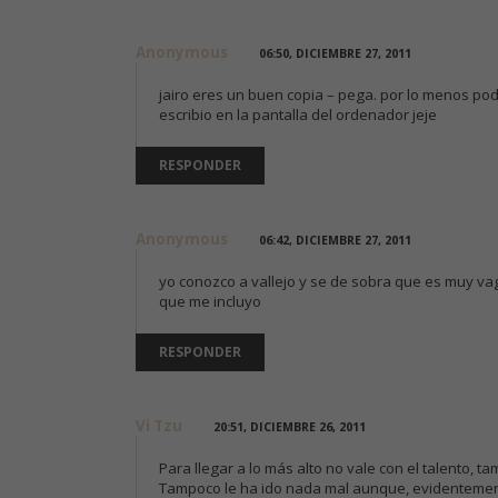
Anonymous
06:50, DICIEMBRE 27, 2011
jairo eres un buen copia – pega. por lo menos pod
escribio en la pantalla del ordenador jeje
RESPONDER
Anonymous
06:42, DICIEMBRE 27, 2011
yo conozco a vallejo y se de sobra que es muy vago
que me incluyo
RESPONDER
Vi Tzu
20:51, DICIEMBRE 26, 2011
Para llegar a lo más alto no vale con el talento, 
Tampoco le ha ido nada mal aunque, evidentement