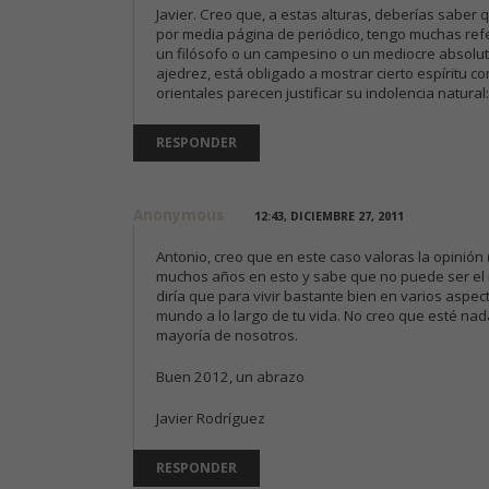
Javier. Creo que, a estas alturas, deberías sabe
por media página de periódico, tengo muchas refer
un filósofo o un campesino o un mediocre absoluto
ajedrez, está obligado a mostrar cierto espíritu com
orientales parecen justificar su indolencia natura
RESPONDER
Anonymous
12:43, DICIEMBRE 27, 2011
Antonio, creo que en este caso valoras la opinión 
muchos años en esto y sabe que no puede ser el n
diría que para vivir bastante bien en varios aspe
mundo a lo largo de tu vida. No creo que esté na
mayoría de nosotros.
Buen 2012, un abrazo
Javier Rodríguez
RESPONDER